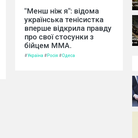
"Менш ніж я": відома
українська тенісистка
вперше відкрила правду
про свої стосунки з
бійцем MMA.
#
Україна
#
Росія
#
Одеса