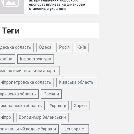
як призупинення морського
експорту впливає на фінансове
становище українців.
Теги
деська область
Одеса
Росія
Київ
країна
Інфраструктура
езпілотний літальний апарат
ніпропетровська область
Київська область
арківська область
Росіяни
иколаївська область
Українці
Харків
ніпро
Володимир Зеленський
римінальний кодекс України
Цензор.нет