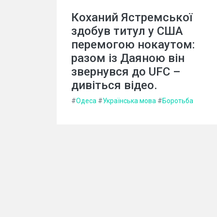
Коханий Ястремської
здобув титул у США
перемогою нокаутом:
разом із Даяною він
звернувся до UFC –
дивіться відео.
#
Одеса
#
Українська мова
#
Боротьба