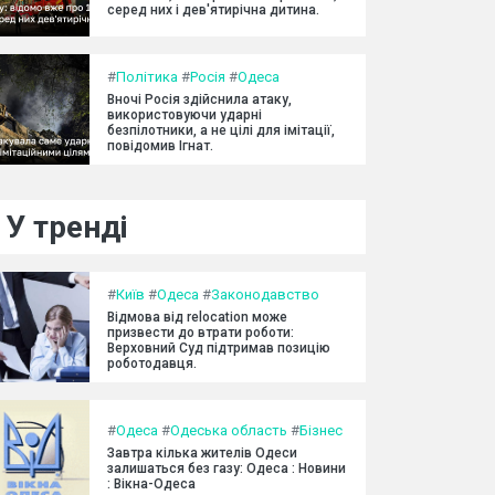
серед них і дев'ятирічна дитина.
#
Політика
#
Росія
#
Одеса
Вночі Росія здійснила атаку,
використовуючи ударні
безпілотники, а не цілі для імітації,
повідомив Ігнат.
У тренді
#
Київ
#
Одеса
#
Законодавство
Відмова від relocation може
призвести до втрати роботи:
Верховний Суд підтримав позицію
роботодавця.
#
Одеса
#
Одеська область
#
Бізнес
Завтра кілька жителів Одеси
залишаться без газу: Одеса : Новини
: Вікна-Одеса