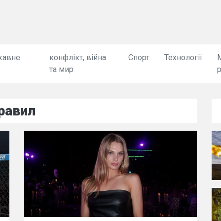
жавне
конфлікт, війна
Спорт
Технології
та мир
правил