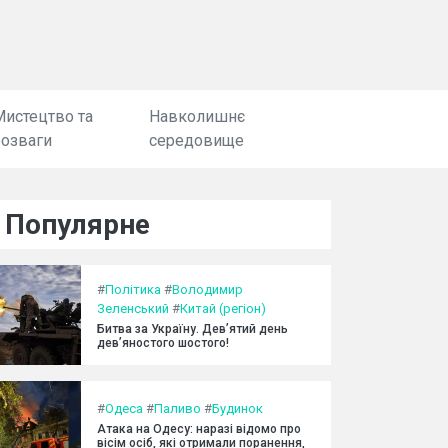
Мистецтво та
Навколишнє
розваги
середовище
Популярне
#
Політика
#
Володимир
Зеленський
#
Китай (регіон)
Битва за Україну. Дев’ятий день
дев’яностого шостого!
#
Одеса
#
Паливо
#
Будинок
Атака на Одесу: наразі відомо про
вісім осіб, які отримали поранення,