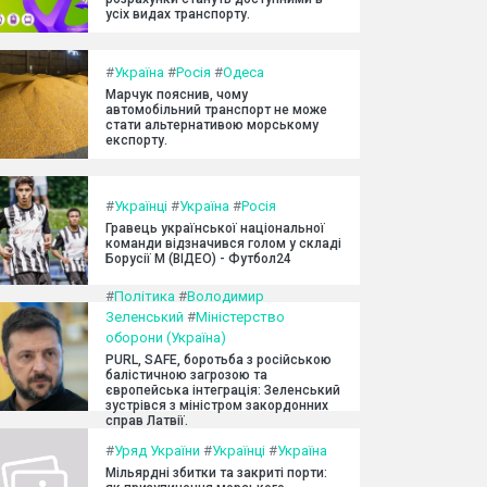
усіх видах транспорту.
#
Україна
#
Росія
#
Одеса
Марчук пояснив, чому
автомобільний транспорт не може
стати альтернативою морському
експорту.
#
Українці
#
Україна
#
Росія
Гравець української національної
команди відзначився голом у складі
Борусії М (ВІДЕО) - Футбол24
#
Політика
#
Володимир
Зеленський
#
Міністерство
оборони (Україна)
PURL, SAFE, боротьба з російською
балістичною загрозою та
європейська інтеграція: Зеленський
зустрівся з міністром закордонних
справ Латвії.
#
Уряд України
#
Українці
#
Україна
Мільярдні збитки та закриті порти: