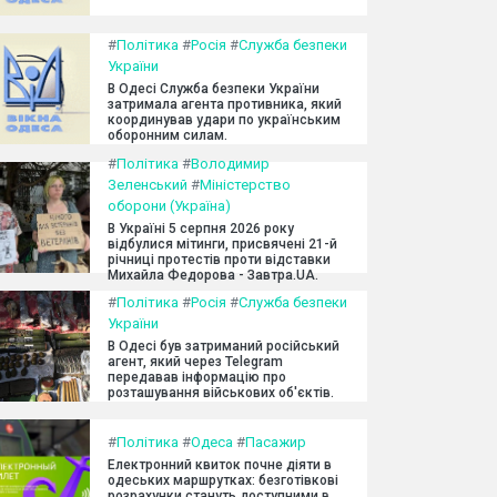
#
Політика
#
Росія
#
Служба безпеки
України
В Одесі Служба безпеки України
затримала агента противника, який
координував удари по українським
оборонним силам.
#
Політика
#
Володимир
Зеленський
#
Міністерство
оборони (Україна)
В Україні 5 серпня 2026 року
відбулися мітинги, присвячені 21-й
річниці протестів проти відставки
Михайла Федорова - Завтра.UA.
#
Політика
#
Росія
#
Служба безпеки
України
В Одесі був затриманий російський
агент, який через Telegram
передавав інформацію про
розташування військових об'єктів.
#
Політика
#
Одеса
#
Пасажир
Електронний квиток почне діяти в
одеських маршрутках: безготівкові
розрахунки стануть доступними в