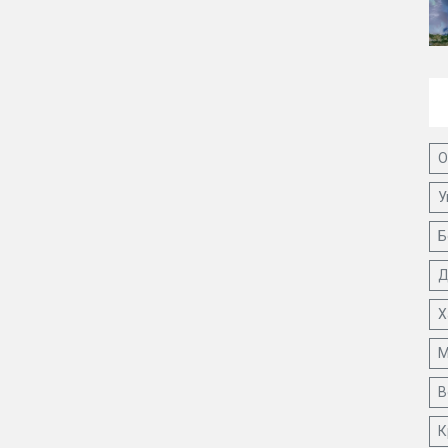
О
У
Б
Д
Х
М
В
К