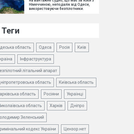
на вантажне судно, що має зв'язки з
Німеччиною, неподалік від Одеси,
використовуючи безпілотники.
Теги
деська область
Одеса
Росія
Київ
країна
Інфраструктура
езпілотний літальний апарат
ніпропетровська область
Київська область
арківська область
Росіяни
Українці
иколаївська область
Харків
Дніпро
олодимир Зеленський
римінальний кодекс України
Цензор.нет