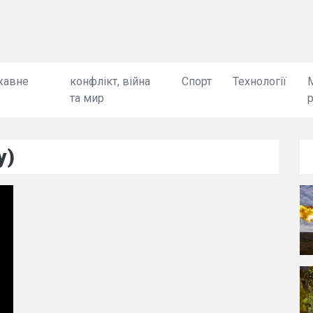
жавне
конфлікт, війна
Спорт
Технології
та мир
у)