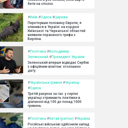
бити на сполох.
#
Київ
#
Одеса
#
Церква
Перетнувши половину Європи, я
опинився в Україні: на кордоні
Київської та Черкаської областей
виявили пораненого грифа з
Берліна.
#
Політика
#
Володимир
Зеленський
#
Президент України
Зеленський вперше відвідає Сербію
з офіційним візитом: оголошено
дату.
#
Українська гривня
#
Українці
#
Одеса
Третій рахунок за газ: у серпні
українці отримають платіжки в
діапазоні від 100 до понад 1000
гривень.
#
Політика
#
Китай (регіон)
#
Україна
Російські військові здійснили напад