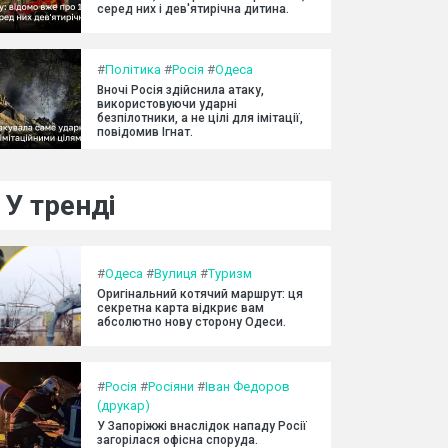
серед них і дев'ятирічна дитина.
#
Політика
#
Росія
#
Одеса
Вночі Росія здійснила атаку,
використовуючи ударні
безпілотники, а не цілі для імітації,
повідомив Ігнат.
У тренді
#
Одеса
#
Вулиця
#
Туризм
Оригінальний котячий маршрут: ця
секретна карта відкриє вам
абсолютно нову сторону Одеси.
#
Росія
#
Росіяни
#
Іван Федоров
(друкар)
У Запоріжжі внаслідок нападу Росії
загорілася офісна споруда.