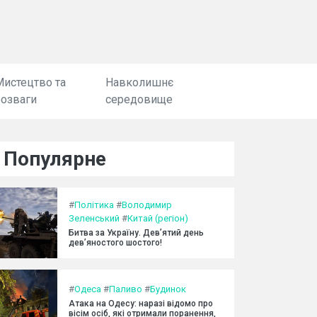
Мистецтво та
Навколишнє
розваги
середовище
Популярне
#
Політика
#
Володимир
Зеленський
#
Китай (регіон)
Битва за Україну. Дев’ятий день
дев’яностого шостого!
#
Одеса
#
Паливо
#
Будинок
Атака на Одесу: наразі відомо про
вісім осіб, які отримали поранення,