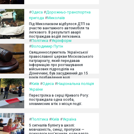
#
Одеса
#
Дорожньо-транспортна
пригода
#
Миколаїв
Під Миколаєвом відбулося ДТП за
участю вантажного автомобіля та
легкового. В результаті аварії
постраждав водій легковика.
#
Політика
#
Укрінформ
#
Володимир Путін
Священнослужитель Української
православної церкви Московського
патріархату, який передавав
інформацію про розташування
військових підрозділів на
Донеччині, був засуджений до 15
років позбавлення волі.
#
Київ
#
Одеса
#
Національна поліція
України
Перестрілка в серці Кривого Рогу:
постраждала одна особа,
зловмисник втік з місця події.
#
Політика
#
Київ
#
Україна
5 сигналів булінгу в школі:
мовчазність, синці, пропуски —
психологи роз’яснили, коли варто