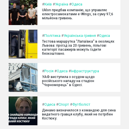
#
Київ
#
Україна
#
Одеса
Uklon придбав компанію, що управляє
електросамокатами e-Wings, за суму 97,6
мільйона гривень.
#
Політика
#
Українська гривня
#
Одеса
Тестова маршрутка "Лапаївка" в околицях
Львова: проїзд за 20 гривень, пільгові
категорії пасажирів можуть їздити
безкоштовно.
#
Росія
#
Одеса
#
Інфраструктура
УАФ виступила з осудом щодо
російського нападу на стадіон
"Чорноморець" в Одесі.
#
Одеса
#
Спорт
#
Футболіст
Динамо визначилося з командою для сина
видатного гравця клубу, який не потрібен
Костюку.