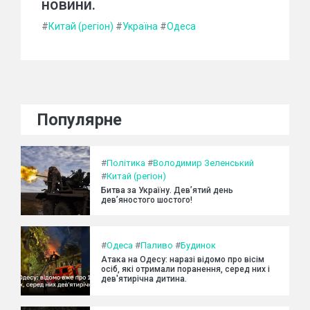
новини.
#
Китай (регіон)
#
Україна
#
Одеса
Популярне
#
Політика
#
Володимир Зеленський
#
Китай (регіон)
Битва за Україну. Дев’ятий день
дев’яностого шостого!
#
Одеса
#
Паливо
#
Будинок
Атака на Одесу: наразі відомо про вісім
осіб, які отримали поранення, серед них і
дев'ятирічна дитина.