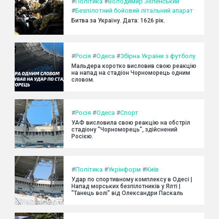
#
Політика
#
Володимир Зеленський
#
Безпілотний бойовий літальний апарат
Битва за Україну. Дата: 1626 рік.
#
Росія
#
Одеса
#
Збірна України з футболу
Мальдера коротко висловив свою реакцію
на напад на стадіон Чорноморець одним
словом.
#
Росія
#
Одеса
#
Спорт
УАФ висловила свою реакцію на обстріл
стадіону "Чорноморець", здійснений
Росією.
#
Політика
#
Укрінформ
#
Київ
Удар по спортивному комплексу в Одесі |
Напад морських безпілотників у Ялті |
"Танець волі" від Олександри Паскаль