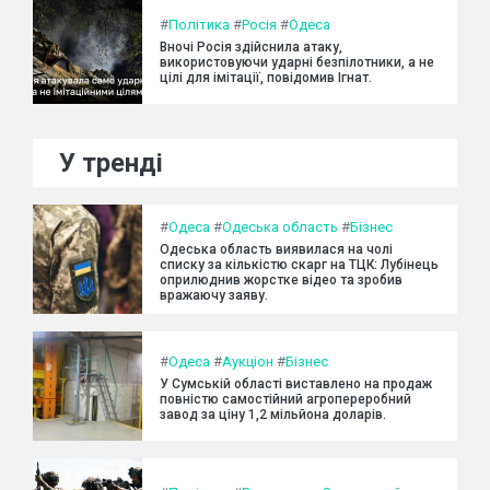
#
Політика
#
Росія
#
Одеса
Вночі Росія здійснила атаку,
використовуючи ударні безпілотники, а не
цілі для імітації, повідомив Ігнат.
У тренді
#
Одеса
#
Одеська область
#
Бізнес
Одеська область виявилася на чолі
списку за кількістю скарг на ТЦК: Лубінець
оприлюднив жорстке відео та зробив
вражаючу заяву.
#
Одеса
#
Аукціон
#
Бізнес
У Сумській області виставлено на продаж
повністю самостійний агропереробний
завод за ціну 1,2 мільйона доларів.