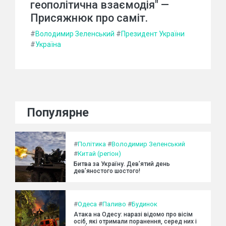
геополітична взаємодія" —
Присяжнюк про саміт.
#
Володимир Зеленський
#
Президент України
#
Україна
Популярне
#
Політика
#
Володимир Зеленський
#
Китай (регіон)
Битва за Україну. Дев’ятий день
дев’яностого шостого!
#
Одеса
#
Паливо
#
Будинок
Атака на Одесу: наразі відомо про вісім
осіб, які отримали поранення, серед них і