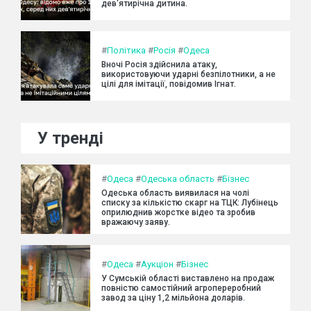
дев'ятирічна дитина.
#
Політика
#
Росія
#
Одеса
Вночі Росія здійснила атаку,
використовуючи ударні безпілотники, а не
цілі для імітації, повідомив Ігнат.
У тренді
#
Одеса
#
Одеська область
#
Бізнес
Одеська область виявилася на чолі
списку за кількістю скарг на ТЦК: Лубінець
оприлюднив жорстке відео та зробив
вражаючу заяву.
#
Одеса
#
Аукціон
#
Бізнес
У Сумській області виставлено на продаж
повністю самостійний агропереробний
завод за ціну 1,2 мільйона доларів.