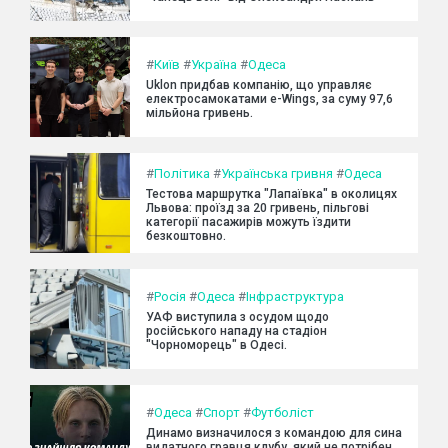
#
Київ
#
Україна
#
Одеса
Uklon придбав компанію, що управляє
електросамокатами e-Wings, за суму 97,6
мільйона гривень.
#
Політика
#
Українська гривня
#
Одеса
Тестова маршрутка "Лапаївка" в околицях
Львова: проїзд за 20 гривень, пільгові
категорії пасажирів можуть їздити
безкоштовно.
#
Росія
#
Одеса
#
Інфраструктура
УАФ виступила з осудом щодо
російського нападу на стадіон
"Чорноморець" в Одесі.
#
Одеса
#
Спорт
#
Футболіст
Динамо визначилося з командою для сина
видатного гравця клубу, який не потрібен