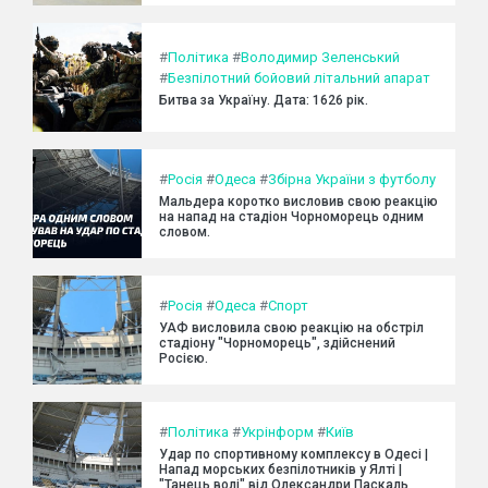
#
Політика
#
Володимир Зеленський
#
Безпілотний бойовий літальний апарат
Битва за Україну. Дата: 1626 рік.
#
Росія
#
Одеса
#
Збірна України з футболу
Мальдера коротко висловив свою реакцію
на напад на стадіон Чорноморець одним
словом.
#
Росія
#
Одеса
#
Спорт
УАФ висловила свою реакцію на обстріл
стадіону "Чорноморець", здійснений
Росією.
#
Політика
#
Укрінформ
#
Київ
Удар по спортивному комплексу в Одесі |
Напад морських безпілотників у Ялті |
"Танець волі" від Олександри Паскаль