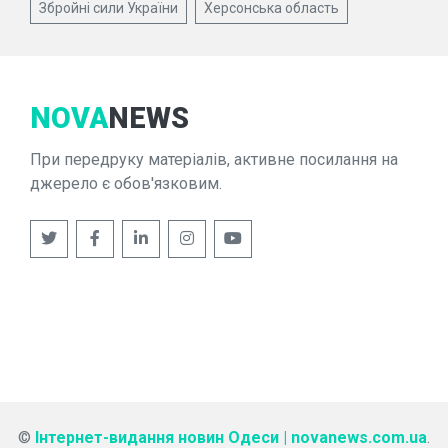
Збройні сили України
Херсонська область
NOVA
NEWS
При передруку матеріалів, активне посилання на
джерело є обов'язковим.
©
Інтернет-видання новин Одеси | novanews.com.ua
.