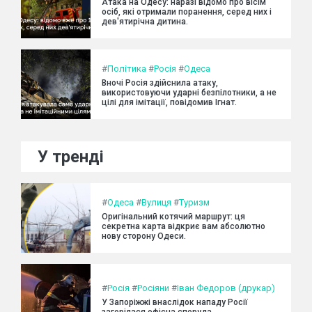
Атака на Одесу: наразі відомо про вісім
осіб, які отримали поранення, серед них і
дев'ятирічна дитина.
#
Політика
#
Росія
#
Одеса
Вночі Росія здійснила атаку,
використовуючи ударні безпілотники, а не
цілі для імітації, повідомив Ігнат.
У тренді
#
Одеса
#
Вулиця
#
Туризм
Оригінальний котячий маршрут: ця
секретна карта відкриє вам абсолютно
нову сторону Одеси.
#
Росія
#
Росіяни
#
Іван Федоров (друкар)
У Запоріжжі внаслідок нападу Росії
загорілася офісна споруда.