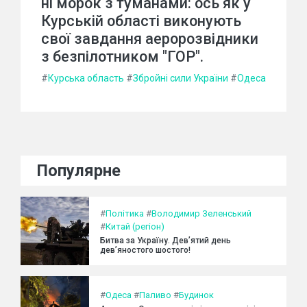
ні морок з туманами: ось як у
Курській області виконують
свої завдання аеророзвідники
з безпілотником "ГОР".
#
Курська область
#
Збройні сили України
#
Одеса
Популярне
#
Політика
#
Володимир Зеленський
#
Китай (регіон)
Битва за Україну. Дев’ятий день
дев’яностого шостого!
#
Одеса
#
Паливо
#
Будинок