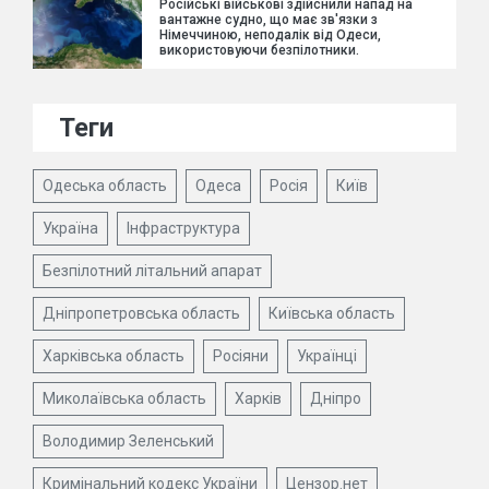
Російські військові здійснили напад на
вантажне судно, що має зв'язки з
Німеччиною, неподалік від Одеси,
використовуючи безпілотники.
Теги
Одеська область
Одеса
Росія
Київ
Україна
Інфраструктура
Безпілотний літальний апарат
Дніпропетровська область
Київська область
Харківська область
Росіяни
Українці
Миколаївська область
Харків
Дніпро
Володимир Зеленський
Кримінальний кодекс України
Цензор.нет