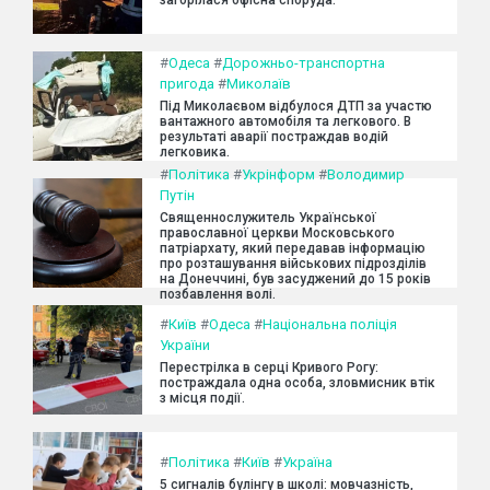
#
Одеса
#
Дорожньо-транспортна
пригода
#
Миколаїв
Під Миколаєвом відбулося ДТП за участю
вантажного автомобіля та легкового. В
результаті аварії постраждав водій
легковика.
#
Політика
#
Укрінформ
#
Володимир
Путін
Священнослужитель Української
православної церкви Московського
патріархату, який передавав інформацію
про розташування військових підрозділів
на Донеччині, був засуджений до 15 років
позбавлення волі.
#
Київ
#
Одеса
#
Національна поліція
України
Перестрілка в серці Кривого Рогу:
постраждала одна особа, зловмисник втік
з місця події.
#
Політика
#
Київ
#
Україна
5 сигналів булінгу в школі: мовчазність,