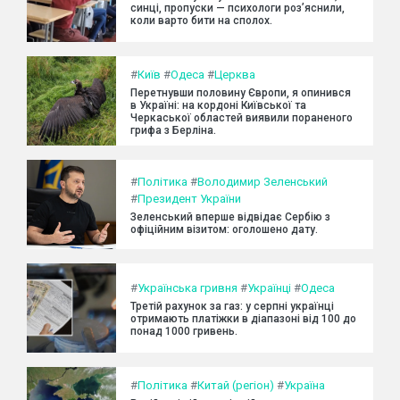
синці, пропуски — психологи роз’яснили,
коли варто бити на сполох.
#
Київ
#
Одеса
#
Церква
Перетнувши половину Європи, я опинився
в Україні: на кордоні Київської та
Черкаської областей виявили пораненого
грифа з Берліна.
#
Політика
#
Володимир Зеленський
#
Президент України
Зеленський вперше відвідає Сербію з
офіційним візитом: оголошено дату.
#
Українська гривня
#
Українці
#
Одеса
Третій рахунок за газ: у серпні українці
отримають платіжки в діапазоні від 100 до
понад 1000 гривень.
#
Політика
#
Китай (регіон)
#
Україна