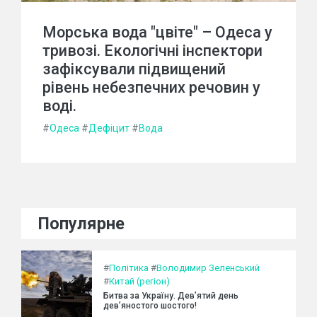
Морська вода "цвіте" – Одеса у
тривозі. Екологічні інспектори
зафіксували підвищений
рівень небезпечних речовин у
воді.
#
Одеса
#
Дефіцит
#
Вода
Популярне
#
Політика
#
Володимир Зеленський
#
Китай (регіон)
Битва за Україну. Дев’ятий день
дев’яностого шостого!