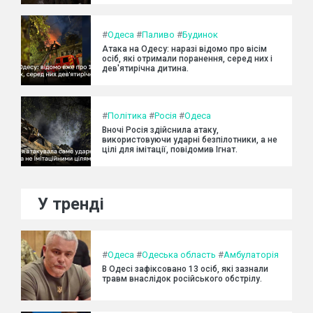
#
Одеса
#
Паливо
#
Будинок
Атака на Одесу: наразі відомо про вісім
осіб, які отримали поранення, серед них і
дев'ятирічна дитина.
#
Політика
#
Росія
#
Одеса
Вночі Росія здійснила атаку,
використовуючи ударні безпілотники, а не
цілі для імітації, повідомив Ігнат.
У тренді
#
Одеса
#
Одеська область
#
Амбулаторія
В Одесі зафіксовано 13 осіб, які зазнали
травм внаслідок російського обстрілу.