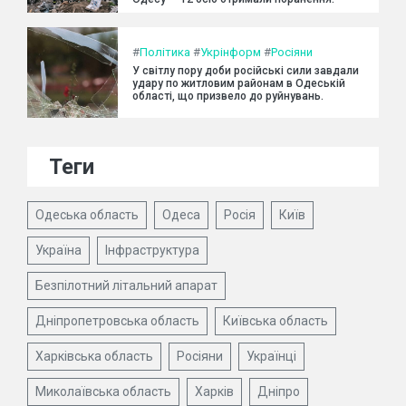
#
Політика
#
Укрінформ
#
Росіяни
У світлу пору доби російські сили завдали
удару по житловим районам в Одеській
області, що призвело до руйнувань.
Теги
Одеська область
Одеса
Росія
Київ
Україна
Інфраструктура
Безпілотний літальний апарат
Дніпропетровська область
Київська область
Харківська область
Росіяни
Українці
Миколаївська область
Харків
Дніпро