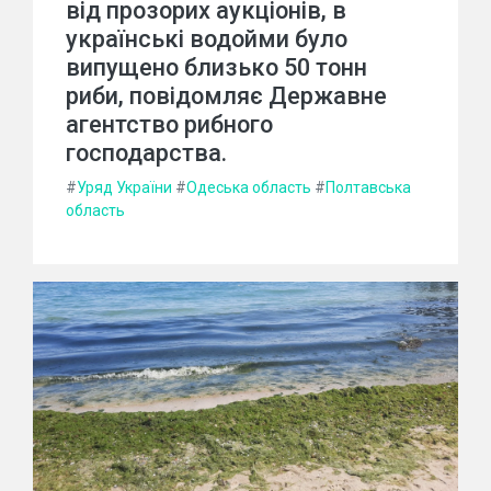
від прозорих аукціонів, в
українські водойми було
випущено близько 50 тонн
риби, повідомляє Державне
агентство рибного
господарства.
#
Уряд України
#
Одеська область
#
Полтавська
область