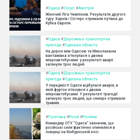
#
Одеса
#
Спорт
#
Австрія
Жіночий Ліга Чемпіонів. Результати другого
туру: Харків і Сістерс отримали путівки до
Кубка Європи.
#
Одеса
#
Дорожньо-транспортна
пригода
#
Одеська область
На дорозі між Одесою та Миколаєвом
вантажівка зіткнулася з двома
мікроавтобусами: у результаті аварії
загинули троє людей.
#
Одеса
#
Дорожньо-транспортна
пригода
#
Одеська область
У передмісті Одеси відбулася аварія, в
якій фургон зіткнувся з двома
мікроавтобусами. У результаті трагедії
загинуло троє людей, ще семеро отримали
травми.
#
Політика
#
Росія
#
Росіяни
Командир ОТУ "Одеса" зазначив, що
російські сили фактично опинилися в
ловушці на Кінбурнській косі.