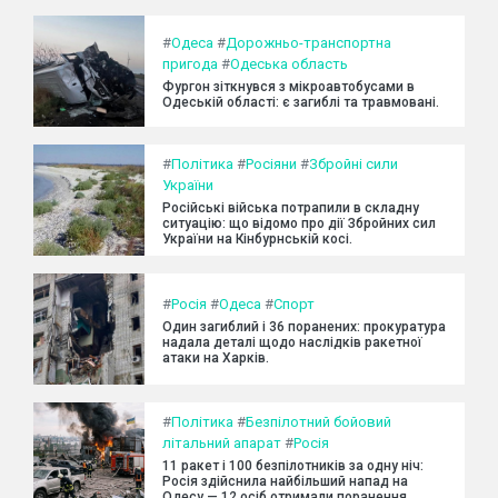
#
Одеса
#
Дорожньо-транспортна
пригода
#
Одеська область
Фургон зіткнувся з мікроавтобусами в
Одеській області: є загиблі та травмовані.
#
Політика
#
Росіяни
#
Збройні сили
України
Російські війська потрапили в складну
ситуацію: що відомо про дії Збройних сил
України на Кінбурнській косі.
#
Росія
#
Одеса
#
Спорт
Один загиблий і 36 поранених: прокуратура
надала деталі щодо наслідків ракетної
атаки на Харків.
#
Політика
#
Безпілотний бойовий
літальний апарат
#
Росія
11 ракет і 100 безпілотників за одну ніч:
Росія здійснила найбільший напад на
Одесу — 12 осіб отримали поранення.