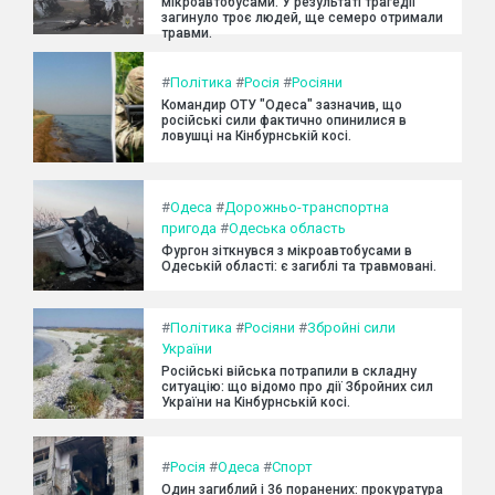
мікроавтобусами. У результаті трагедії
загинуло троє людей, ще семеро отримали
травми.
#
Політика
#
Росія
#
Росіяни
Командир ОТУ "Одеса" зазначив, що
російські сили фактично опинилися в
ловушці на Кінбурнській косі.
#
Одеса
#
Дорожньо-транспортна
пригода
#
Одеська область
Фургон зіткнувся з мікроавтобусами в
Одеській області: є загиблі та травмовані.
#
Політика
#
Росіяни
#
Збройні сили
України
Російські війська потрапили в складну
ситуацію: що відомо про дії Збройних сил
України на Кінбурнській косі.
#
Росія
#
Одеса
#
Спорт
Один загиблий і 36 поранених: прокуратура