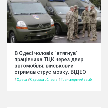
В Одесі чоловік "втягнув"
працівника ТЦК через двері
автомобіля: військовий
отримав струс мозку. ВІДЕО
#
Одеса
#
Одеська область
#
Транспортний засіб