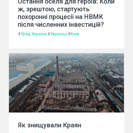
Остання оселя для героїв: Коли
ж, зрештою, стартують
похоронні процесії на НВМК
після численних інвестицій?
#
Уряд України
#
Українці
#
Київ
Як знищували Краян