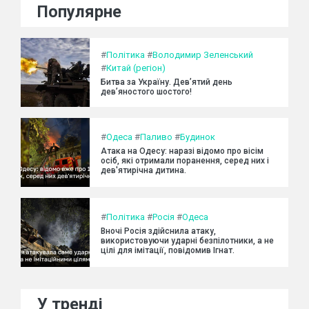
Популярне
#
Політика
#
Володимир Зеленський
#
Китай (регіон)
Битва за Україну. Дев’ятий день
дев’яностого шостого!
#
Одеса
#
Паливо
#
Будинок
Атака на Одесу: наразі відомо про вісім
осіб, які отримали поранення, серед них і
дев'ятирічна дитина.
#
Політика
#
Росія
#
Одеса
Вночі Росія здійснила атаку,
використовуючи ударні безпілотники, а не
цілі для імітації, повідомив Ігнат.
У тренді