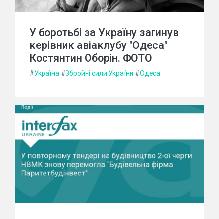
У боротьбі за Україну загинув
керівник авіаклубу "Одеса"
Костянтин Оборін. ФОТО
#
Україна
#
Збройні сили України
#
Одеса