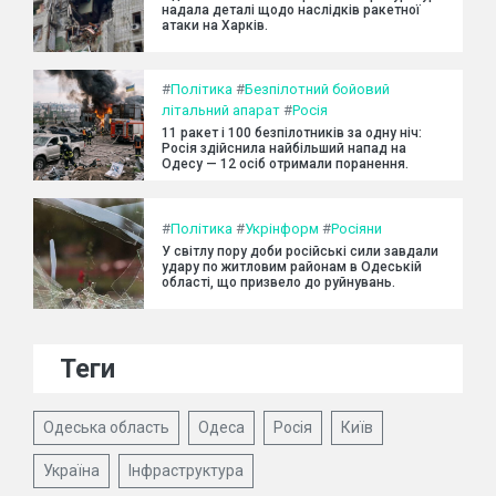
надала деталі щодо наслідків ракетної
атаки на Харків.
#
Політика
#
Безпілотний бойовий
літальний апарат
#
Росія
11 ракет і 100 безпілотників за одну ніч:
Росія здійснила найбільший напад на
Одесу — 12 осіб отримали поранення.
#
Політика
#
Укрінформ
#
Росіяни
У світлу пору доби російські сили завдали
удару по житловим районам в Одеській
області, що призвело до руйнувань.
Теги
Одеська область
Одеса
Росія
Київ
Україна
Інфраструктура