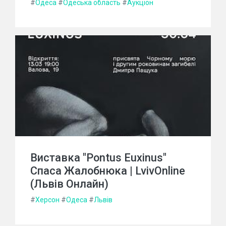
#
Одеса
#
Одеська область
#
Аукціон
Виставка "Pontus Euxinus"
Спаса Жалобнюка | LvivOnline
(Львів Онлайн)
#
Херсон
#
Одеса
#
Львів