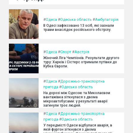
#
Одеса
#
Одеська область
#
Амбулаторія
В Одесі зафіксовано 13 осіб, які зазнали
травм внаслідок російського обстрілу.
#
Одеса
#
Спорт
#
Австрія
Жіночий Ліга Чемпіонів. Результати другого
туру: Харків і Сістерс отримали путівки до
Кубка Європи.
#
Одеса
#
Дорожньо-транспортна
пригода
#
Одеська область
На дорозі між Одесою та Миколаєвом
вантажівка зіткнулася з двома
мікроавтобусами: у результаті аварії
загинули троє людей.
#
Одеса
#
Дорожньо-транспортна
пригода
#
Одеська область
У передмісті Одеси відбулася аварія, в
якій фургон зіткнувся з двома