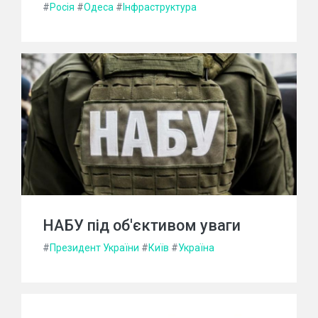
#
Росія
#
Одеса
#
Інфраструктура
НАБУ під об'єктивом уваги
#
Президент України
#
Київ
#
Україна