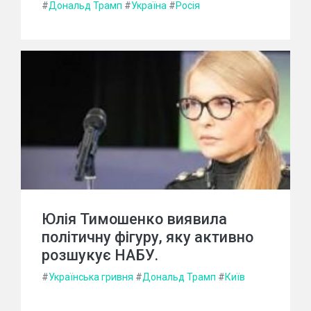
#
Дональд Трамп
#
Україна
#
Росія
Юлія Тимошенко виявила
політичну фігуру, яку активно
розшукує НАБУ.
#
Українська гривня
#
Дональд Трамп
#
Київ