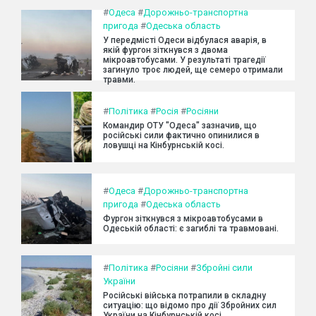
#
Одеса
#
Дорожньо-транспортна
пригода
#
Одеська область
У передмісті Одеси відбулася аварія, в
якій фургон зіткнувся з двома
мікроавтобусами. У результаті трагедії
загинуло троє людей, ще семеро отримали
травми.
#
Політика
#
Росія
#
Росіяни
Командир ОТУ "Одеса" зазначив, що
російські сили фактично опинилися в
ловушці на Кінбурнській косі.
#
Одеса
#
Дорожньо-транспортна
пригода
#
Одеська область
Фургон зіткнувся з мікроавтобусами в
Одеській області: є загиблі та травмовані.
#
Політика
#
Росіяни
#
Збройні сили
України
Російські війська потрапили в складну
ситуацію: що відомо про дії Збройних сил
України на Кінбурнській косі.