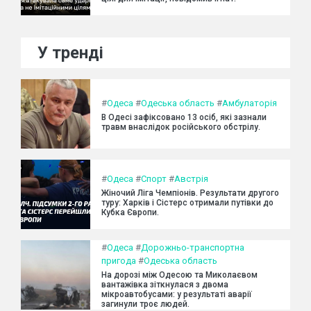
У тренді
#
Одеса
#
Одеська область
#
Амбулаторія
В Одесі зафіксовано 13 осіб, які зазнали
травм внаслідок російського обстрілу.
#
Одеса
#
Спорт
#
Австрія
Жіночий Ліга Чемпіонів. Результати другого
туру: Харків і Сістерс отримали путівки до
Кубка Європи.
#
Одеса
#
Дорожньо-транспортна
пригода
#
Одеська область
На дорозі між Одесою та Миколаєвом
вантажівка зіткнулася з двома
мікроавтобусами: у результаті аварії
загинули троє людей.