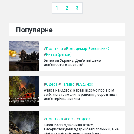
1
2
3
Популярне
#
Політика
#
Володимир Зеленський
#
Китай (регіон)
Битва за Україну. Дев’ятий день
дев’яностого шостого!
#
Одеса
#
Паливо
#
Будинок
Атака на Одесу: наразі відомо про вісім
осіб, які отримали поранення, серед них і
дев'ятирічна дитина.
#
Політика
#
Росія
#
Одеса
Вночі Росія здійснила атаку,
використовуючи ударні безпілотники, а не
цілі для імітації, повідомив Ігнат.