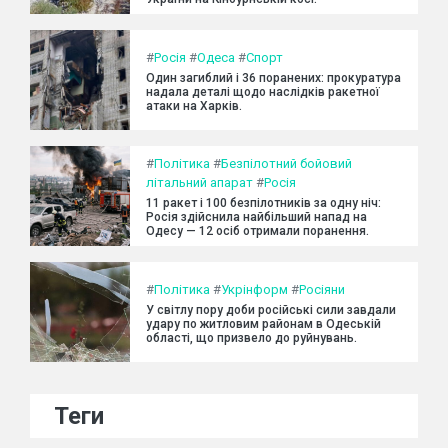
#
Росія
#
Одеса
#
Спорт
Один загиблий і 36 поранених: прокуратура
надала деталі щодо наслідків ракетної
атаки на Харків.
#
Політика
#
Безпілотний бойовий
літальний апарат
#
Росія
11 ракет і 100 безпілотників за одну ніч:
Росія здійснила найбільший напад на
Одесу — 12 осіб отримали поранення.
#
Політика
#
Укрінформ
#
Росіяни
У світлу пору доби російські сили завдали
удару по житловим районам в Одеській
області, що призвело до руйнувань.
Теги