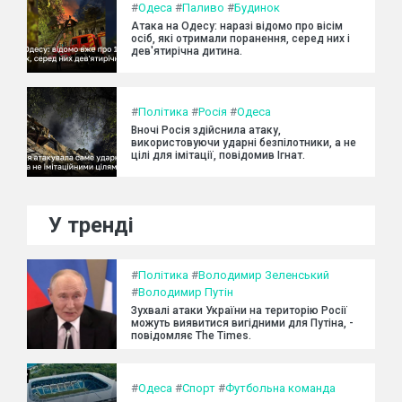
#
Одеса
#
Паливо
#
Будинок
Атака на Одесу: наразі відомо про вісім
осіб, які отримали поранення, серед них і
дев'ятирічна дитина.
#
Політика
#
Росія
#
Одеса
Вночі Росія здійснила атаку,
використовуючи ударні безпілотники, а не
цілі для імітації, повідомив Ігнат.
У тренді
#
Політика
#
Володимир Зеленський
#
Володимир Путін
Зухвалі атаки України на територію Росії
можуть виявитися вигідними для Путіна, -
повідомляє The Times.
#
Одеса
#
Спорт
#
Футбольна команда