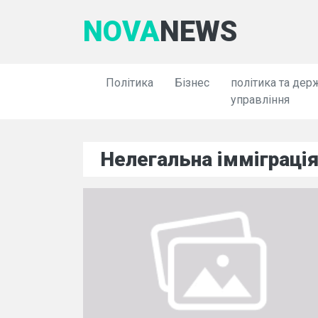
NOVA
NEWS
Політика
Бізнес
політика та дер
управління
Нелегальна імміграці