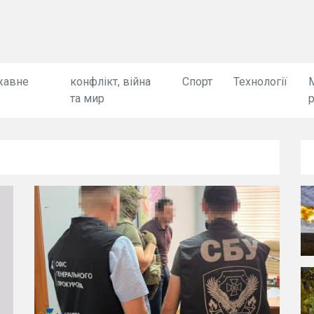
жавне
конфлікт, війна
Спорт
Технології
та мир
я