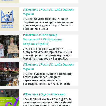
#
Політика
#
Росія
#
Служба безпеки
України
В Одесі Служба безпеки України
затримала агента противника, який
координував удари по українським
оборонним силам.
#
Політика
#
Володимир
Зеленський
#
Міністерство
оборони (Україна)
В Україні 5 серпня 2026 року
відбулися мітинги, присвячені 21-й
річниці протестів проти відставки
Михайла Федорова - Завтра.UA.
#
Політика
#
Росія
#
Служба безпеки
України
В Одесі був затриманий російський
агент, який через Telegram
передавав інформацію про
розташування військових об'єктів.
#
Політика
#
Одеса
#
Пасажир
Електронний квиток почне діяти в
одеських маршрутках: безготівкові
розрахунки стануть доступними в