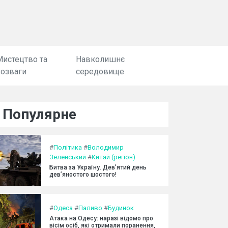
Мистецтво та
Навколишнє
розваги
середовище
Популярне
#
Політика
#
Володимир
Зеленський
#
Китай (регіон)
Битва за Україну. Дев’ятий день
дев’яностого шостого!
#
Одеса
#
Паливо
#
Будинок
Атака на Одесу: наразі відомо про
вісім осіб, які отримали поранення,