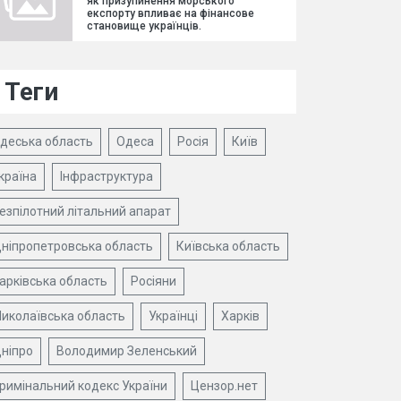
як призупинення морського
експорту впливає на фінансове
становище українців.
Теги
деська область
Одеса
Росія
Київ
країна
Інфраструктура
езпілотний літальний апарат
ніпропетровська область
Київська область
арківська область
Росіяни
иколаївська область
Українці
Харків
ніпро
Володимир Зеленський
римінальний кодекс України
Цензор.нет