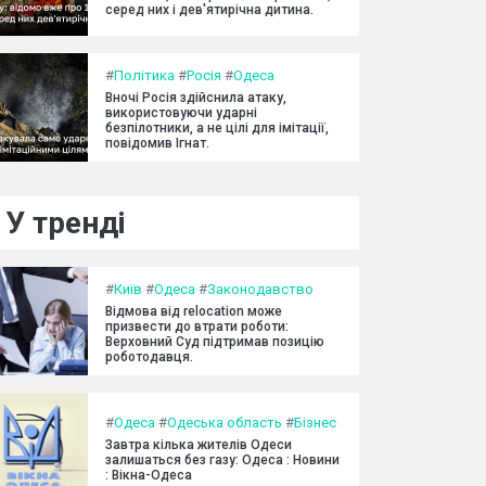
серед них і дев'ятирічна дитина.
#
Політика
#
Росія
#
Одеса
Вночі Росія здійснила атаку,
використовуючи ударні
безпілотники, а не цілі для імітації,
повідомив Ігнат.
У тренді
#
Київ
#
Одеса
#
Законодавство
Відмова від relocation може
призвести до втрати роботи:
Верховний Суд підтримав позицію
роботодавця.
#
Одеса
#
Одеська область
#
Бізнес
Завтра кілька жителів Одеси
залишаться без газу: Одеса : Новини
: Вікна-Одеса