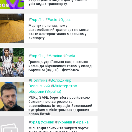
усіх видах транспорту.
#
Україна
#
Росія
#
Одеса
Марчук пояснив, чому
автомобільний транспорт не може
стати альтернативою морському
експорту.
#
Українці
#
Україна
#
Росія
Гравець української національної
команди відзначився голом у складі
Борусії М (ВІДЕО) - Футбол24
#
Політика
#
Володимир
Зеленський
#
Міністерство
оборони (Україна)
PURL, SAFE, боротьба з російською
балістичною загрозою та
європейська інтеграція: Зеленський
зустрівся з міністром закордонних
справ Латвії.
#
Уряд України
#
Українці
#
Україна
Мільярдні збитки та закриті порти: