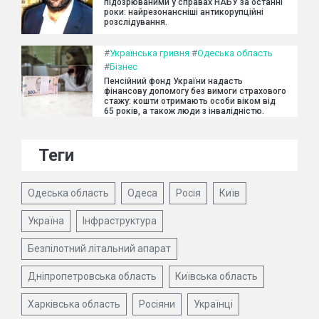
підозрюваними у справах НАБУ за останні
роки: найрезонансніші антикорупційні
розслідування.
#
Українська гривня
#
Одеська область
#
Бізнес
Пенсійний фонд України надасть
фінансову допомогу без вимоги страхового
стажу: кошти отримають особи віком від
65 років, а також люди з інвалідністю.
Теги
Одеська область
Одеса
Росія
Київ
Україна
Інфраструктура
Безпілотний літальний апарат
Дніпропетровська область
Київська область
Харківська область
Росіяни
Українці