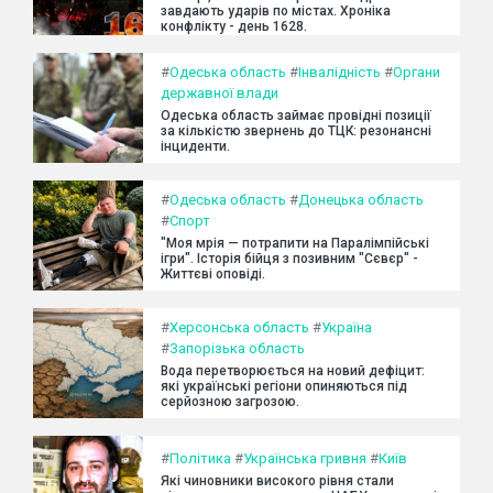
завдають ударів по містах. Хроніка
конфлікту - день 1628.
#
Одеська область
#
Інвалідність
#
Органи
державної влади
Одеська область займає провідні позиції
за кількістю звернень до ТЦК: резонансні
інциденти.
#
Одеська область
#
Донецька область
#
Спорт
"Моя мрія — потрапити на Паралімпійські
ігри". Історія бійця з позивним "Сєвєр" -
Життєві оповіді.
#
Херсонська область
#
Україна
#
Запорізька область
Вода перетворюється на новий дефіцит:
які українські регіони опиняються під
серйозною загрозою.
#
Політика
#
Українська гривня
#
Київ
Які чиновники високого рівня стали