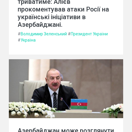
триватиме: Алієв
прокоментував атаки Росії на
українські ініціативи в
Азербайджані.
#
Володимир Зеленський
#
Президент України
#
Україна
Азербайджан може розглянути