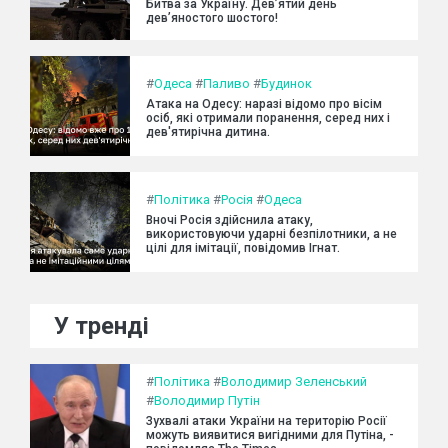
Битва за Україну. Дев’ятий день
дев’яностого шостого!
#
Одеса
#
Паливо
#
Будинок
Атака на Одесу: наразі відомо про вісім
осіб, які отримали поранення, серед них і
дев'ятирічна дитина.
#
Політика
#
Росія
#
Одеса
Вночі Росія здійснила атаку,
використовуючи ударні безпілотники, а не
цілі для імітації, повідомив Ігнат.
У тренді
#
Політика
#
Володимир Зеленський
#
Володимир Путін
Зухвалі атаки України на територію Росії
можуть виявитися вигідними для Путіна, -