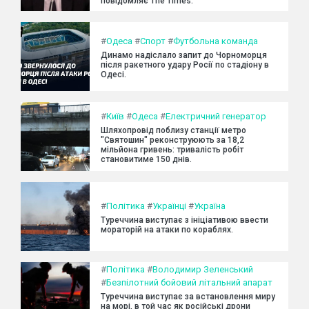
повідомляє The Times.
#
Одеса
#
Спорт
#
Футбольна команда
Динамо надіслало запит до Чорноморця
після ракетного удару Росії по стадіону в
Одесі.
#
Київ
#
Одеса
#
Електричний генератор
Шляхопровід поблизу станції метро
"Святошин" реконструюють за 18,2
мільйона гривень: тривалість робіт
становитиме 150 днів.
#
Політика
#
Українці
#
Україна
Туреччина виступає з ініціативою ввести
мораторій на атаки по кораблях.
#
Політика
#
Володимир Зеленський
#
Безпілотний бойовий літальний апарат
Туреччина виступає за встановлення миру
на морі, в той час як російські дрони