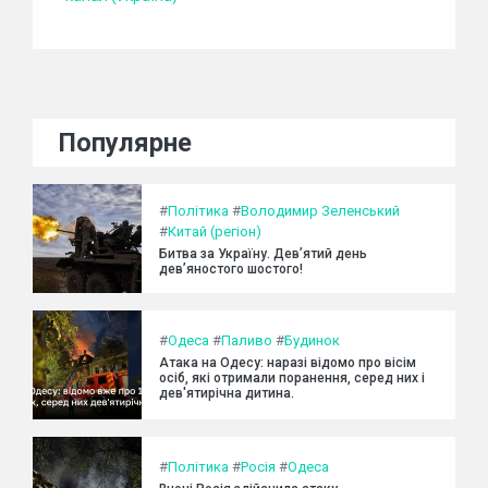
Популярне
#
Політика
#
Володимир Зеленський
#
Китай (регіон)
Битва за Україну. Дев’ятий день
дев’яностого шостого!
#
Одеса
#
Паливо
#
Будинок
Атака на Одесу: наразі відомо про вісім
осіб, які отримали поранення, серед них і
дев'ятирічна дитина.
#
Політика
#
Росія
#
Одеса