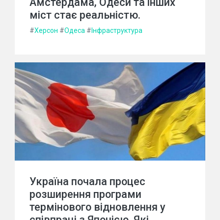
Амстердама, Одеси та інших
міст стає реальністю.
#
Херсон
#
Одеса
#
Інфраструктура
Україна почала процес
розширення програми
термінового відновлення у
співпраці з Японією. Які