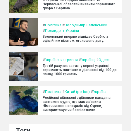
Черкаської областей виявили пораненого
грифа з Берліна.
#
Політика
#
Володимир Зеленський
#
Президент України
Зеленський вперше відвідає Сербію з
офіційним візитом: оголошено дату.
#
Українська гривня
#
Українці
#
Одеса
Третій рахунок за газ: у серпні українці
отримають платіжки в діапазоні від 100 до
понад 1000 гривень.
#
Політика
#
Китай (регіон)
#
Україна
Російські військові здійснили напад на
вантажне судно, що має зв'язки з
Німеччиною, неподалік від Одеси,
використовуючи безпілотники.
Теги