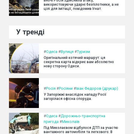
Вночі Росія здійснила атаку,
використовуючи ударні безпілотники, а не
цілі для імітації, повідомив Ігнат.
У тренді
#
Одеса
#
Вулиця
#
Туризм
Оригінальний котячий маршрут: ця
секретна карта відкриє вам абсолютно
нову сторону Одеси.
#
Росія
#
Росіяни
#
Іван Федоров (друкар)
У Запоріжжі внаслідок нападу Росії
загорілася офісна споруда.
#
Одеса
#
Дорожньо-транспортна
пригода
#
Миколаїв
Під Миколаєвом відбулося ДТП за участю
вантажного автомобіля та легкового. В