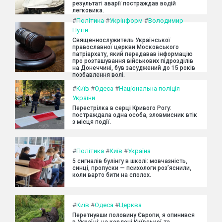
результаті аварії постраждав водій
легковика.
#
Політика
#
Укрінформ
#
Володимир
Путін
Священнослужитель Української
православної церкви Московського
патріархату, який передавав інформацію
про розташування військових підрозділів
на Донеччині, був засуджений до 15 років
позбавлення волі.
#
Київ
#
Одеса
#
Національна поліція
України
Перестрілка в серці Кривого Рогу:
постраждала одна особа, зловмисник втік
з місця події.
#
Політика
#
Київ
#
Україна
5 сигналів булінгу в школі: мовчазність,
синці, пропуски — психологи роз’яснили,
коли варто бити на сполох.
#
Київ
#
Одеса
#
Церква
Перетнувши половину Європи, я опинився
в Україні: на кордоні Київської та