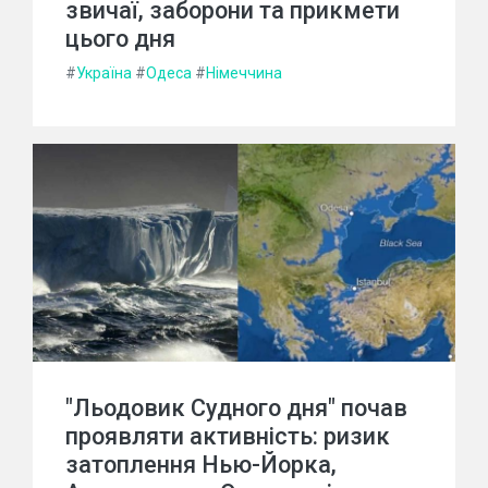
звичаї, заборони та прикмети
цього дня
#
Україна
#
Одеса
#
Німеччина
"Льодовик Судного дня" почав
проявляти активність: ризик
затоплення Нью-Йорка,