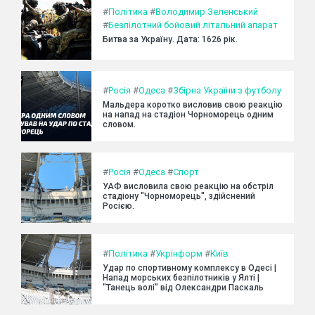
#
Політика
#
Володимир Зеленський
#
Безпілотний бойовий літальний апарат
Битва за Україну. Дата: 1626 рік.
#
Росія
#
Одеса
#
Збірна України з футболу
Мальдера коротко висловив свою реакцію
на напад на стадіон Чорноморець одним
словом.
#
Росія
#
Одеса
#
Спорт
УАФ висловила свою реакцію на обстріл
стадіону "Чорноморець", здійснений
Росією.
#
Політика
#
Укрінформ
#
Київ
Удар по спортивному комплексу в Одесі |
Напад морських безпілотників у Ялті |
"Танець волі" від Олександри Паскаль