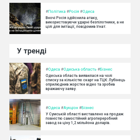
#
Політика
#
Росія
#
Одеса
Вночі Росія здійснила атаку,
використовуючи ударні безпілотники, а не
цілі для імітації, повідомив Ігнат.
У тренді
#
Одеса
#
Одеська область
#
Бізнес
Одеська область виявилася на чолі
списку за кількістю скарг на ТЦК: Лубінець
оприлюднив жорстке відео та зробив
вражаючу заяву.
#
Одеса
#
Аукціон
#
Бізнес
У Сумській області виставлено на продаж
повністю самостійний агропереробний
завод за ціну 1,2 мільйона доларів.