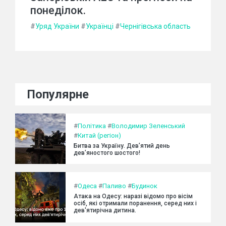
понеділок.
#
Уряд України
#
Українці
#
Чернігівська область
Популярне
#
Політика
#
Володимир Зеленський
#
Китай (регіон)
Битва за Україну. Дев’ятий день
дев’яностого шостого!
#
Одеса
#
Паливо
#
Будинок
Атака на Одесу: наразі відомо про вісім
осіб, які отримали поранення, серед них і
дев'ятирічна дитина.