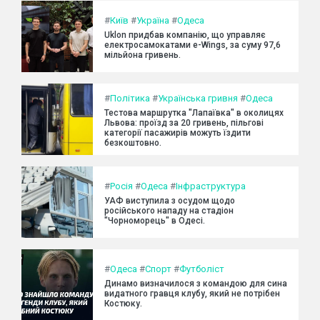
#
Київ
#
Україна
#
Одеса
Uklon придбав компанію, що управляє
електросамокатами e-Wings, за суму 97,6
мільйона гривень.
#
Політика
#
Українська гривня
#
Одеса
Тестова маршрутка "Лапаївка" в околицях
Львова: проїзд за 20 гривень, пільгові
категорії пасажирів можуть їздити
безкоштовно.
#
Росія
#
Одеса
#
Інфраструктура
УАФ виступила з осудом щодо
російського нападу на стадіон
"Чорноморець" в Одесі.
#
Одеса
#
Спорт
#
Футболіст
Динамо визначилося з командою для сина
видатного гравця клубу, який не потрібен
Костюку.