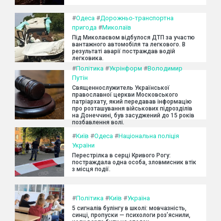
#
Одеса
#
Дорожньо-транспортна
пригода
#
Миколаїв
Під Миколаєвом відбулося ДТП за участю
вантажного автомобіля та легкового. В
результаті аварії постраждав водій
легковика.
#
Політика
#
Укрінформ
#
Володимир
Путін
Священнослужитель Української
православної церкви Московського
патріархату, який передавав інформацію
про розташування військових підрозділів
на Донеччині, був засуджений до 15 років
позбавлення волі.
#
Київ
#
Одеса
#
Національна поліція
України
Перестрілка в серці Кривого Рогу:
постраждала одна особа, зловмисник втік
з місця події.
#
Політика
#
Київ
#
Україна
5 сигналів булінгу в школі: мовчазність,
синці, пропуски — психологи роз’яснили,