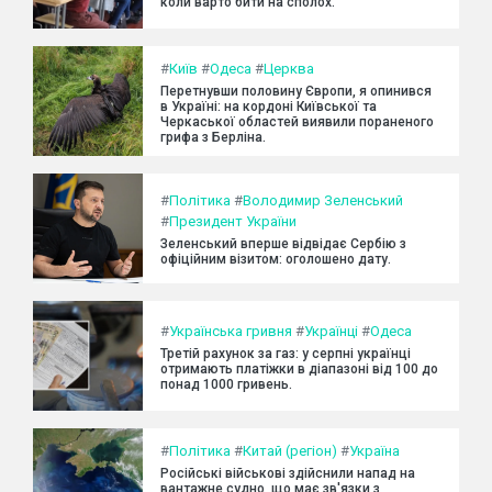
коли варто бити на сполох.
#
Київ
#
Одеса
#
Церква
Перетнувши половину Європи, я опинився
в Україні: на кордоні Київської та
Черкаської областей виявили пораненого
грифа з Берліна.
#
Політика
#
Володимир Зеленський
#
Президент України
Зеленський вперше відвідає Сербію з
офіційним візитом: оголошено дату.
#
Українська гривня
#
Українці
#
Одеса
Третій рахунок за газ: у серпні українці
отримають платіжки в діапазоні від 100 до
понад 1000 гривень.
#
Політика
#
Китай (регіон)
#
Україна
Російські військові здійснили напад на
вантажне судно, що має зв'язки з