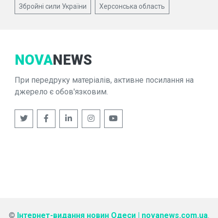
Збройні сили України
Херсонська область
NOVA
NEWS
При передруку матеріалів, активне посилання на
джерело є обов'язковим.
©
Інтернет-видання новин Одеси | novanews.com.ua
.