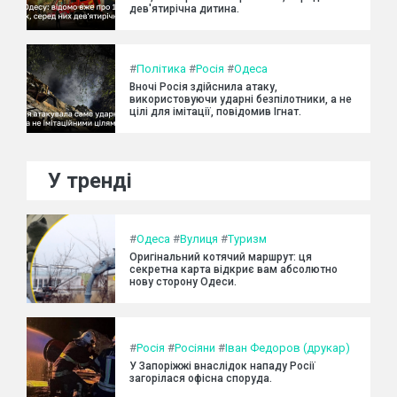
дев'ятирічна дитина.
#
Політика
#
Росія
#
Одеса
Вночі Росія здійснила атаку,
використовуючи ударні безпілотники, а не
цілі для імітації, повідомив Ігнат.
У тренді
#
Одеса
#
Вулиця
#
Туризм
Оригінальний котячий маршрут: ця
секретна карта відкриє вам абсолютно
нову сторону Одеси.
#
Росія
#
Росіяни
#
Іван Федоров (друкар)
У Запоріжжі внаслідок нападу Росії
загорілася офісна споруда.