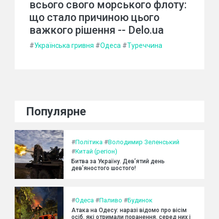
всього свого морського флоту:
що стало причиною цього
важкого рішення -- Delo.ua
#
Українська гривня
#
Одеса
#
Туреччина
Популярне
#
Політика
#
Володимир Зеленський
#
Китай (регіон)
Битва за Україну. Дев’ятий день
дев’яностого шостого!
#
Одеса
#
Паливо
#
Будинок
Атака на Одесу: наразі відомо про вісім
осіб, які отримали поранення, серед них і