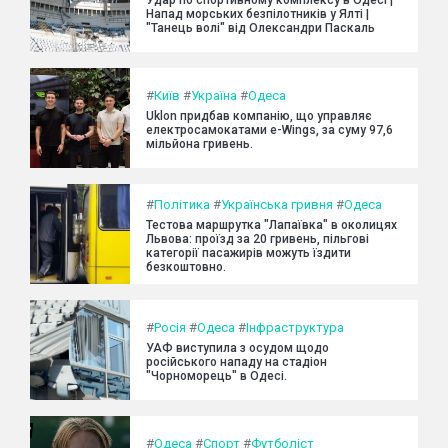
Напад морських безпілотників у Ялті |
"Танець волі" від Олександри Паскаль
#
Київ
#
Україна
#
Одеса
Uklon придбав компанію, що управляє
електросамокатами e-Wings, за суму 97,6
мільйона гривень.
#
Політика
#
Українська гривня
#
Одеса
Тестова маршрутка "Лапаївка" в околицях
Львова: проїзд за 20 гривень, пільгові
категорії пасажирів можуть їздити
безкоштовно.
#
Росія
#
Одеса
#
Інфраструктура
УАФ виступила з осудом щодо
російського нападу на стадіон
"Чорноморець" в Одесі.
#
Одеса
#
Спорт
#
Футболіст