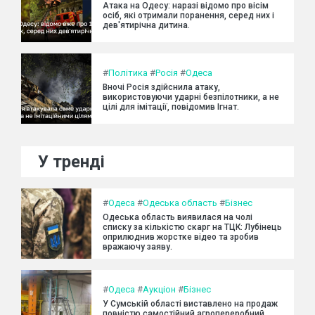
Атака на Одесу: наразі відомо про вісім
осіб, які отримали поранення, серед них і
дев'ятирічна дитина.
#
Політика
#
Росія
#
Одеса
Вночі Росія здійснила атаку,
використовуючи ударні безпілотники, а не
цілі для імітації, повідомив Ігнат.
У тренді
#
Одеса
#
Одеська область
#
Бізнес
Одеська область виявилася на чолі
списку за кількістю скарг на ТЦК: Лубінець
оприлюднив жорстке відео та зробив
вражаючу заяву.
#
Одеса
#
Аукціон
#
Бізнес
У Сумській області виставлено на продаж
повністю самостійний агропереробний