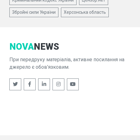
Кримінальний кодекс України
Цензор.нет
Збройні сили України
Херсонська область
NOVA
NEWS
При передруку матеріалів, активне посилання на
джерело є обов'язковим.