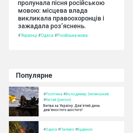
пролунала пісня російською
мовою: місцева влада
викликала правоохоронців і
зажадала роз’яснень.
#
Українці
#
Одеса
#
Російська мова
Популярне
#
Політика
#
Володимир Зеленський
#
Китай (регіон)
Битва за Україну. Дев’ятий день
дев’яностого шостого!
#
Одеса
#
Паливо
#
Будинок