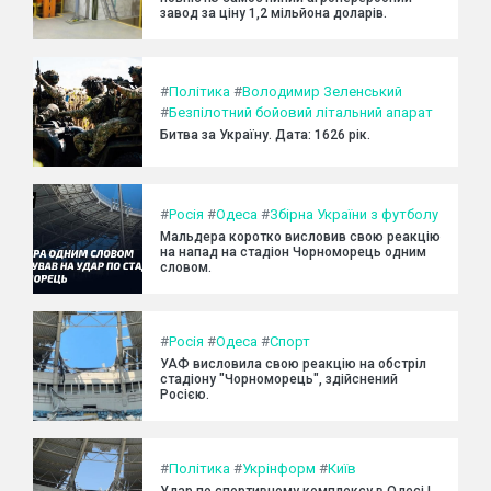
завод за ціну 1,2 мільйона доларів.
#
Політика
#
Володимир Зеленський
#
Безпілотний бойовий літальний апарат
Битва за Україну. Дата: 1626 рік.
#
Росія
#
Одеса
#
Збірна України з футболу
Мальдера коротко висловив свою реакцію
на напад на стадіон Чорноморець одним
словом.
#
Росія
#
Одеса
#
Спорт
УАФ висловила свою реакцію на обстріл
стадіону "Чорноморець", здійснений
Росією.
#
Політика
#
Укрінформ
#
Київ
Удар по спортивному комплексу в Одесі |