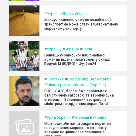
#
Україна
#
Росія
#
Одеса
Марчук пояснив, чому автомобільний
транспорт не може стати альтернативою
морському експорту.
#
Українці
#
Україна
#
Росія
Гравець української національної
команди відзначився голом у складі
Борусії М (ВІДЕО) - Футбол24
#
Політика
#
Володимир Зеленський
#
Міністерство оборони (Україна)
PURL, SAFE, боротьба з російською
балістичною загрозою та європейська
інтеграція: Зеленський зустрівся з
міністром закордонних справ Латвії.
#
Уряд України
#
Українці
#
Україна
Мільярдні збитки та закриті порти: як
призупинення морського експорту
впливає на фінансове становище