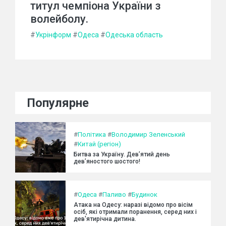
титул чемпіона України з
волейболу.
#
Укрінформ
#
Одеса
#
Одеська область
Популярне
#
Політика
#
Володимир Зеленський
#
Китай (регіон)
Битва за Україну. Дев’ятий день
дев’яностого шостого!
#
Одеса
#
Паливо
#
Будинок
Атака на Одесу: наразі відомо про вісім
осіб, які отримали поранення, серед них і
дев'ятирічна дитина.