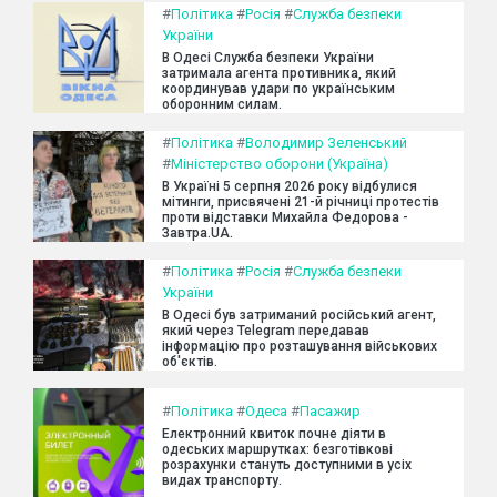
#
Політика
#
Росія
#
Служба безпеки
України
В Одесі Служба безпеки України
затримала агента противника, який
координував удари по українським
оборонним силам.
#
Політика
#
Володимир Зеленський
#
Міністерство оборони (Україна)
В Україні 5 серпня 2026 року відбулися
мітинги, присвячені 21-й річниці протестів
проти відставки Михайла Федорова -
Завтра.UA.
#
Політика
#
Росія
#
Служба безпеки
України
В Одесі був затриманий російський агент,
який через Telegram передавав
інформацію про розташування військових
об'єктів.
#
Політика
#
Одеса
#
Пасажир
Електронний квиток почне діяти в
одеських маршрутках: безготівкові
розрахунки стануть доступними в усіх
видах транспорту.