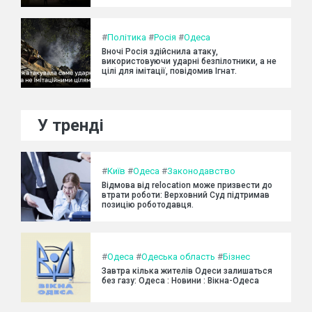
#
Політика
#
Росія
#
Одеса
Вночі Росія здійснила атаку,
використовуючи ударні безпілотники, а не
цілі для імітації, повідомив Ігнат.
У тренді
#
Київ
#
Одеса
#
Законодавство
Відмова від relocation може призвести до
втрати роботи: Верховний Суд підтримав
позицію роботодавця.
#
Одеса
#
Одеська область
#
Бізнес
Завтра кілька жителів Одеси залишаться
без газу: Одеса : Новини : Вікна-Одеса