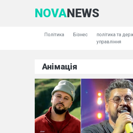
NOVA
NEWS
Політика
Бізнес
політика та дер
управління
Анімація