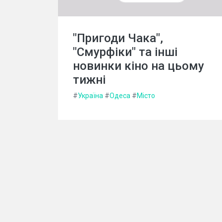
"Пригоди Чака",
"Смурфіки" та інші
новинки кіно на цьому
тижні
#
Україна
#
Одеса
#
Місто