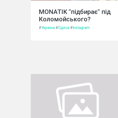
MONATIK "підбирає" під
Коломойського?
#
Україна
#
Одеса
#
Instagram