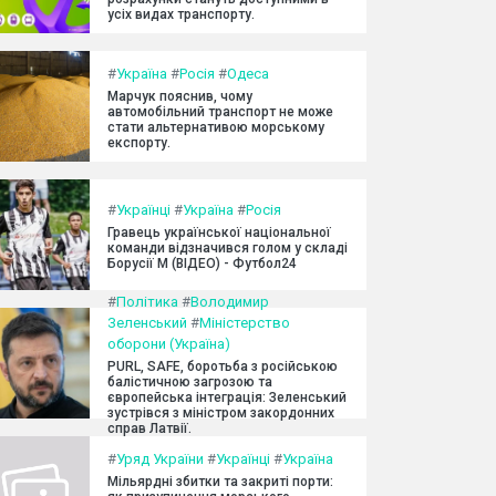
усіх видах транспорту.
#
Україна
#
Росія
#
Одеса
Марчук пояснив, чому
автомобільний транспорт не може
стати альтернативою морському
експорту.
#
Українці
#
Україна
#
Росія
Гравець української національної
команди відзначився голом у складі
Борусії М (ВІДЕО) - Футбол24
#
Політика
#
Володимир
Зеленський
#
Міністерство
оборони (Україна)
PURL, SAFE, боротьба з російською
балістичною загрозою та
європейська інтеграція: Зеленський
зустрівся з міністром закордонних
справ Латвії.
#
Уряд України
#
Українці
#
Україна
Мільярдні збитки та закриті порти: