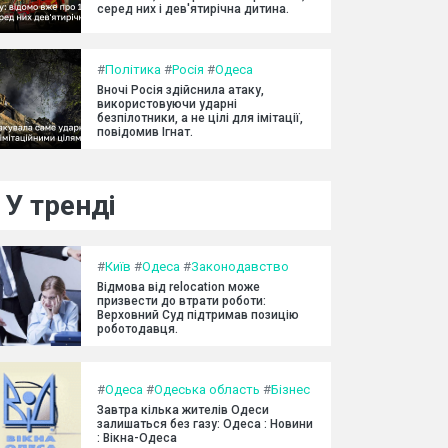
серед них і дев'ятирічна дитина.
#
Політика
#
Росія
#
Одеса
Вночі Росія здійснила атаку,
використовуючи ударні
безпілотники, а не цілі для імітації,
повідомив Ігнат.
У тренді
#
Київ
#
Одеса
#
Законодавство
Відмова від relocation може
призвести до втрати роботи:
Верховний Суд підтримав позицію
роботодавця.
#
Одеса
#
Одеська область
#
Бізнес
Завтра кілька жителів Одеси
залишаться без газу: Одеса : Новини
: Вікна-Одеса