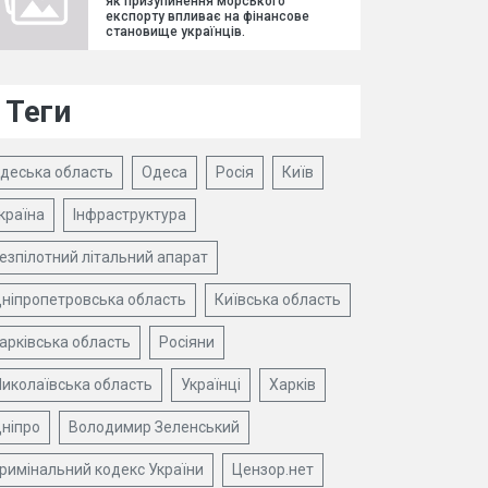
як призупинення морського
експорту впливає на фінансове
становище українців.
Теги
деська область
Одеса
Росія
Київ
країна
Інфраструктура
езпілотний літальний апарат
ніпропетровська область
Київська область
арківська область
Росіяни
иколаївська область
Українці
Харків
ніпро
Володимир Зеленський
римінальний кодекс України
Цензор.нет