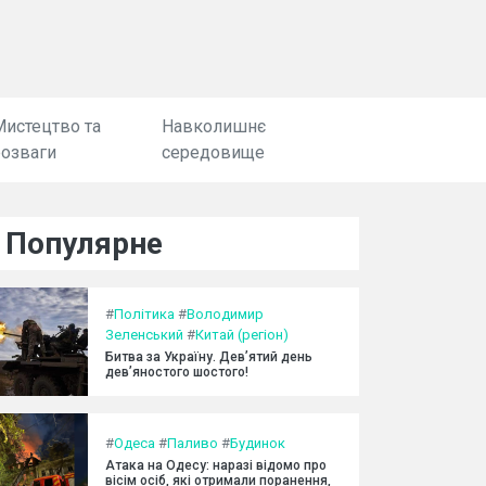
Мистецтво та
Навколишнє
розваги
середовище
Популярне
#
Політика
#
Володимир
Зеленський
#
Китай (регіон)
Битва за Україну. Дев’ятий день
дев’яностого шостого!
#
Одеса
#
Паливо
#
Будинок
Атака на Одесу: наразі відомо про
вісім осіб, які отримали поранення,