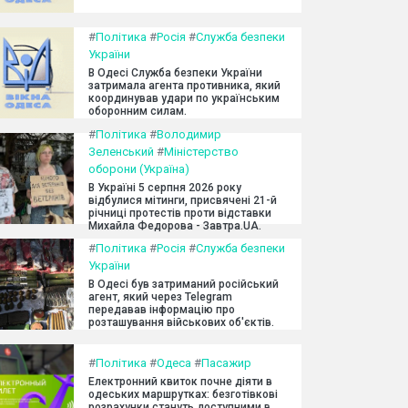
#
Політика
#
Росія
#
Служба безпеки
України
В Одесі Служба безпеки України
затримала агента противника, який
координував удари по українським
оборонним силам.
#
Політика
#
Володимир
Зеленський
#
Міністерство
оборони (Україна)
В Україні 5 серпня 2026 року
відбулися мітинги, присвячені 21-й
річниці протестів проти відставки
Михайла Федорова - Завтра.UA.
#
Політика
#
Росія
#
Служба безпеки
України
В Одесі був затриманий російський
агент, який через Telegram
передавав інформацію про
розташування військових об'єктів.
#
Політика
#
Одеса
#
Пасажир
Електронний квиток почне діяти в
одеських маршрутках: безготівкові
розрахунки стануть доступними в